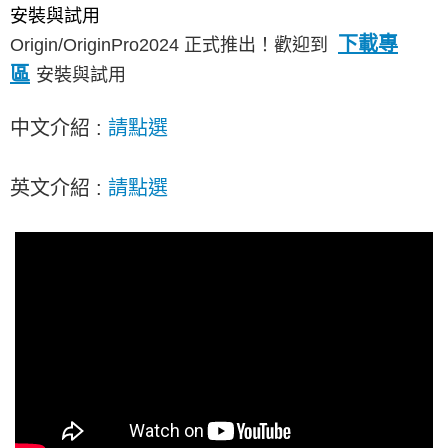
Origin/OriginPro2026b正式推出! 歡迎到下載專區安
安裝與試用
裝或試用
下載專
Origin/OriginPro2024 正式推出！歡迎到
OriginLab 的小工具APP，目前下載與使用者越來越多，歡迎
區
安裝與試用
來看看唷！
中文介紹 :
請點選
［新增］常見問題教學區--點選查看更多教學內容
英文介紹 :
請點選