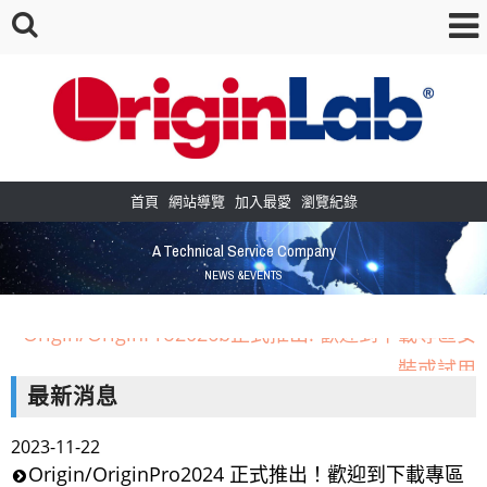
首頁
網站導覽
加入最愛
瀏覽紀錄
A Technical Service Company
NEWS &EVENTS
Origin/OriginPro2026b正式推出! 歡迎到下載專區安
裝或試用
OriginLab 的小工具APP，目前下載與使用者越來越多，歡迎
最新消息
來看看唷！
2023-11-22
［新增］常見問題教學區--點選查看更多教學內容
Origin/OriginPro2024 正式推出！歡迎到下載專區