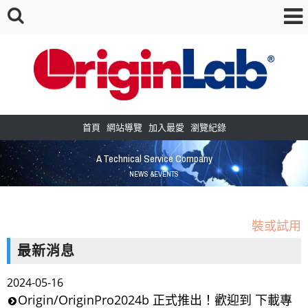
首頁
網站導覽
加入最愛
瀏覽紀錄
A Technical Service Company
NEWS &EVENTS
Origin/OriginPro2026b正式推出! 歡迎到下載專區安
裝或試用
OriginLab 的小工具APP，目前下載與使用者越來越多，歡迎
最新消息
來看看唷！
2024-05-16
［新增］常見問題教學區--點選查看更多教學內容
Origin/OriginPro2024b 正式推出！歡迎到 下載專