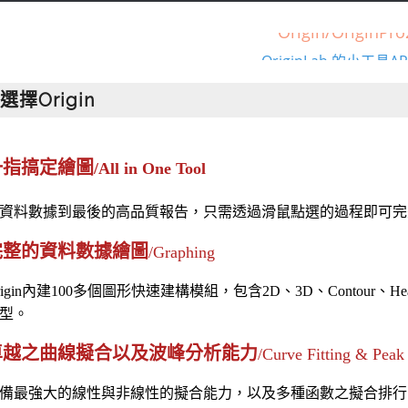
Origin/Orig
OriginLab 的小
選擇Origin
Origin/Orig
OriginLab 的小
一指搞定繪圖
/
All in One Tool
資料數據到最後的高品質報告，只需透過滑鼠點選的過程即可完
完整的資料數據繪圖
/Graphing
igin
內建
100
多個圖形快速建構模組，包含
2D、3D、Contour、Heap M
型。
卓越之曲線擬合以及波峰分析能力
/Curve Fitting & Peak
備最強大的線性與非線性的擬合能力，以及多種函數之擬合排行