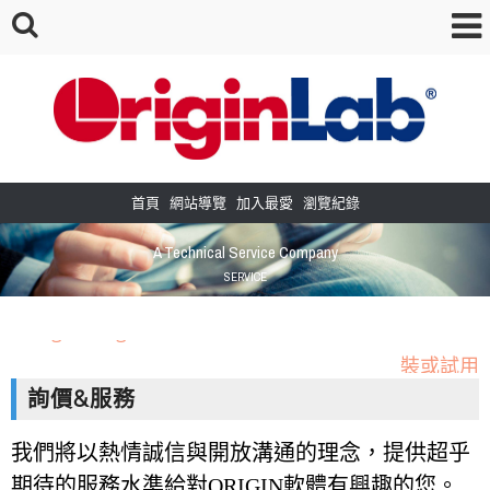
首頁
網站導覽
加入最愛
瀏覽紀錄
A Technical Service Company
SERVICE
Origin/OriginPro2026b正式推出! 歡迎到下載專區安
裝或試用
OriginLab 的小工具APP，目前下載與使用者越來越多，歡迎
詢價&服務
來看看唷！
我們將以熱情誠信與開放溝通的理念，提供超乎
［新增］常見問題教學區--點選查看更多教學內容
期待的服務水準給對
ORIGIN
軟體有興趣的您。