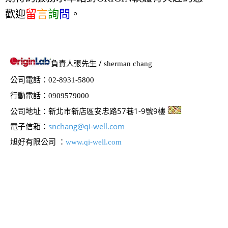
Origin/OriginPro2026b正式推出! 歡迎到下載專區安
留
言
詢
問
歡迎
。
裝或試用
OriginLab 的小工具APP，目前下載與使用者越來越多，歡迎
來看看唷！
負責人張先生 /
sherman chang
［新增］常見問題教學區--點選查看更多教學內容
公司電話：
02-8931-5800
行動電話：
0909579000
公司地址：新北市新店區安忠路57巷1-9號9樓
電子信箱：
snchang@qi-well.com
旭好有限公司 ：
www.qi-well.com